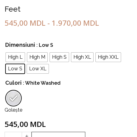
Feet
545,00
MDL
-
1.970,00
MDL
Dimensiuni
: Low S
High L
High M
High S
High XL
High XXL
Low S
Low XL
Culori
: White Washed
Golește
545,00
MDL
Cantitate
+