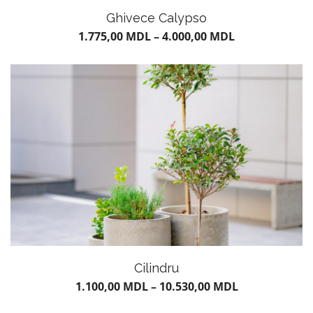
Ghivece Calypso
1.775,00
MDL
–
4.000,00
MDL
CARAMIDĂ ȘI PIATRĂ
DECORATIVĂ
Cilindru
1.100,00
MDL
–
10.530,00
MDL