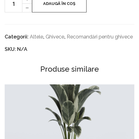
Feet
GHIVECE
ADAUGĂ ÎN COȘ
-
Categorii:
Altele
,
Ghivece
,
Recomandări pentru ghivece
SKU: N/A
Produse similare