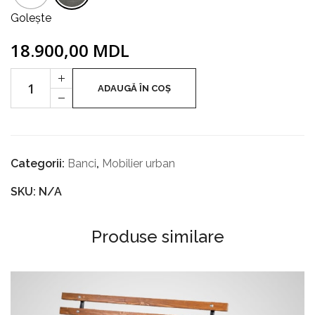
Golește
GHIVECE
18.900,00
MDL
Cantitate
+
BANCĂ-
ADAUGĂ ÎN COȘ
-
JARDINIERĂ
„SQUARE”
Categorii:
Banci
,
Mobilier urban
SKU: N/A
Produse similare