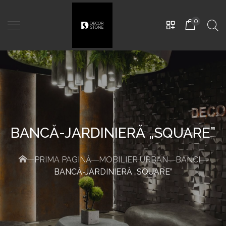
0
BANCĂ-JARDINIERĂ „SQUARE”
PRIMA PAGINĂ
MOBILIER URBAN
BANCI
Amphora
-
D480mm x
H600mm, White Grey
BANCĂ-JARDINIERĂ „SQUARE”
2.950,00
MDL