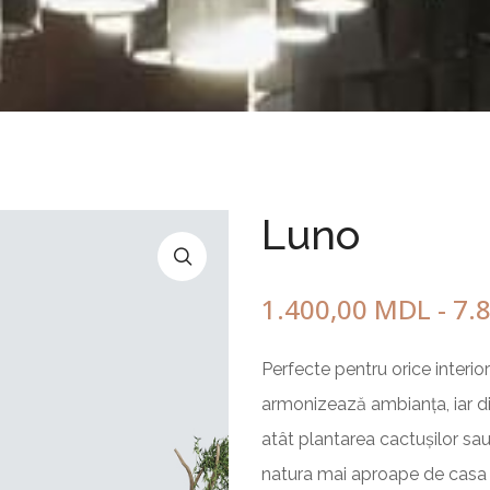
Cercul Prieteniei
Ghiveci
Cu lemn
Star
un element
3 elemente
5 elemente
Luno
Bancă cu masă de șah
Jardinieră pătrată
din pietriș de marmur
1.400,00
MDL
-
7.
din beton
Perfecte pentru orice interior
armonizează ambianța, iar d
atât plantarea cactușilor sau 
natura mai aproape de casa 