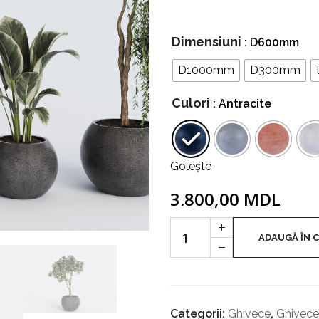
Dimensiuni
: D600mm
D1000mm
D300mm
Culori
: Antracite
Golește
3.800,00
MDL
Cantitate
+
Luno
ADAUGĂ ÎN 
-
Categorii:
Ghivece
,
Ghivece