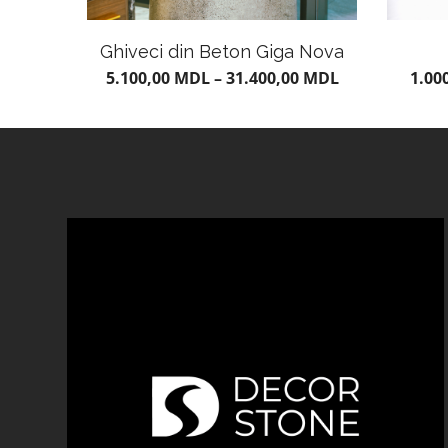
Ghiveci din Beton Giga Nova
5.100,00
MDL
–
31.400,00
MDL
1.00