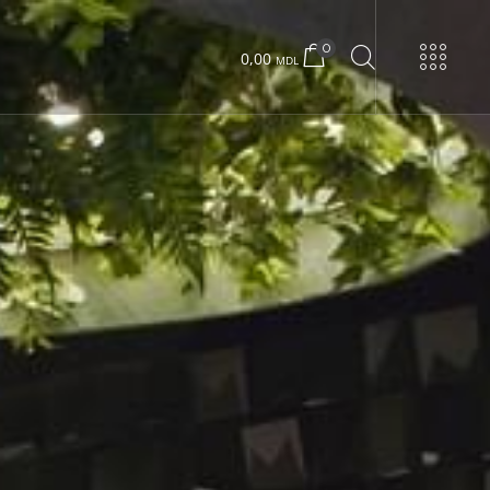
0
0,00
MDL
URNE
Urban 22 mică
Urban 22 mare
Concrete box
Wood box
Urban 24 exclusiv
Urban 24