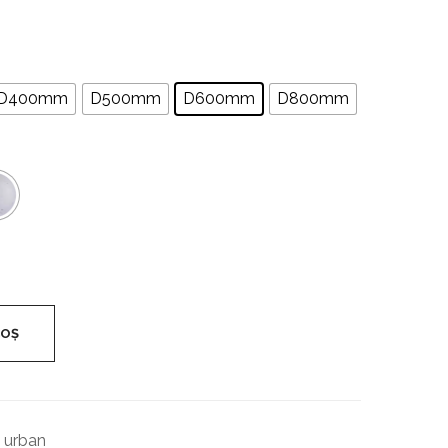
Cubbo
Industrial
Cilindru
D400mm
D500mm
D600mm
D800mm
COȘ
 urban