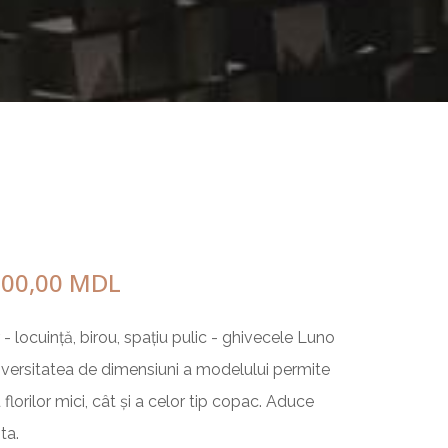
DELIMITATOARE DE
ACCES
Sfera
Semisfera
Bolard
GHIVECE URBAN
ă
800,00
MDL
Giga
Nova
 - locuință, birou, spațiu pulic - ghivecele Luno
Titan
iversitatea de dimensiuni a modelului permite
Orion
florilor mici, cât și a celor tip copac. Aduce
Cilindru
ta.