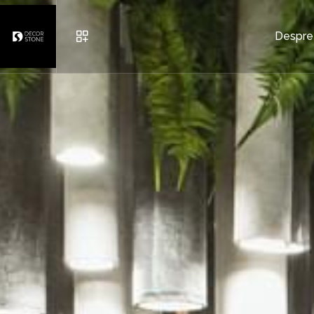
Despre
MOBILIER URBAN
GHIVECE
CARAMIDĂ ȘI PIATRĂ DECO
ALTELE