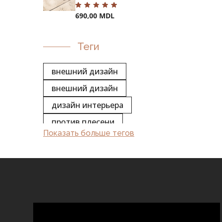
690,00
MDL
Теги
внешний дизайн
внешний дизайн
дизайн интерьера
против плесени
Показать больше тегов
садовая композиция
глина
банк
конкретный
столбик
калипсо
декоративный кирпич
химия