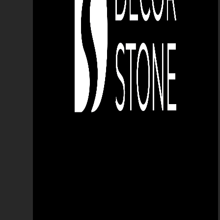
уникальный продукт на рынке.
дальше
защита
шайба
устойчивость к внешним
факторам
решение
чистящий раствор
защитное решение
раствор для лечения
общественные пространства
городской
урна
цветочные горшки