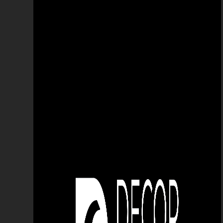
горшок
удаление беспорядка
пластиковая вставка для
кастрюли
садовник
городская мебель
стоянка
тротуар
декоративный камень
растения
гибкий пластик для цветочных
горшков
пластиковый горшок
бетонное плато
бетонные платформы