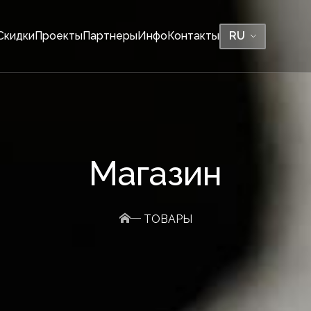
Скидки
Проекты
Партнеры
Инфо
Контакты
RU
СКАМЕЙКИ
Магазин
Без спинки, без горш
Без спинок, с горшка
Й КАМЕНЬ
ТОВАРЫ
Со спинками, без го
Со спинками, с горш
BE-TWIN без проблем
BE-TWIN со спинкой