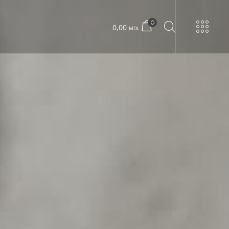
0
0,00
MDL
УРНЫ
ка
Urban 22 маленький
ми
Urban 22 большой
ршков
Бетонный ящик
ками
Деревянная коробка
Urban 24 эксклюзив
Urban 24