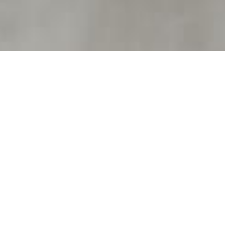
РАЗДЕЛИТЕЛИ
ДОСТУПА
Сфера
Полушарие
Bolard
ым
ГОРШКИ ДЛЯ
ГОРОДА
Джиг
Новый
Титан
Орион