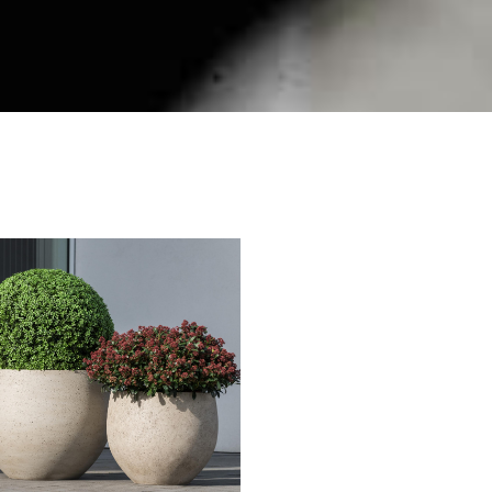
Круг дружбы
Горшок
С деревом
стоя
1 элемент
3 элемента
5 элементов
Скамейка с шахматн
столом
Квадратный горшок
из мраморного
гравия
из бетона