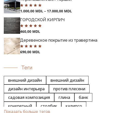
1.000,00
MDL
–
17.000,00
MDL
ГОРОДСКОЙ КИРПИЧ
460,00
MDL
Деревенское покрытие из травертина
690,00
MDL
Теги
внешний дизайн
внешний дизайн
дизайн интерьера
против плесени
садовая композиция
глина
банк
конкретный
столбик
калипсо
ГОРШКИ
Показать больше тегов