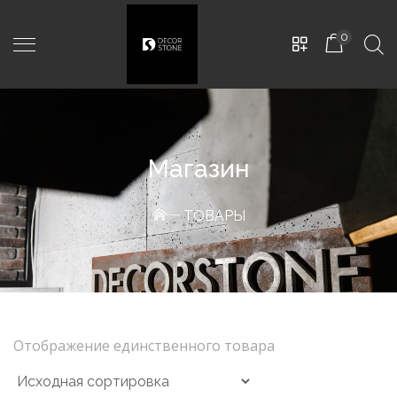
0
Магазин
ТОВАРЫ
Сфера
-
D600mm, White Grey
2.400,00
MDL
Отображение единственного товара