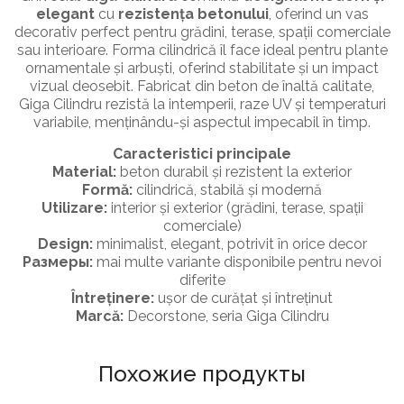
elegant
cu
rezistența betonului
, oferind un vas
decorativ perfect pentru grădini, terase, spații comerciale
sau interioare. Forma cilindrică îl face ideal pentru plante
ornamentale și arbuști, oferind stabilitate și un impact
vizual deosebit. Fabricat din beton de înaltă calitate,
Giga Cilindru rezistă la intemperii, raze UV și temperaturi
variabile, menținându-și aspectul impecabil în timp.
Caracteristici principale
Material:
beton durabil și rezistent la exterior
Formă:
cilindrică, stabilă și modernă
Utilizare:
interior și exterior (grădini, terase, spații
comerciale)
Design:
minimalist, elegant, potrivit în orice decor
Размеры:
mai multe variante disponibile pentru nevoi
diferite
Întreținere:
ușor de curățat și întreținut
Marcă:
Decorstone, seria Giga Cilindru
ГОРШКИ
Похожие продукты