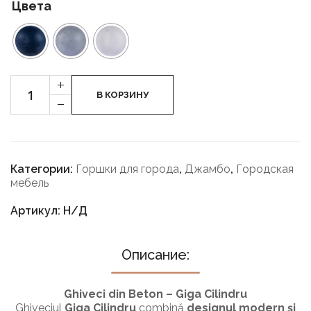
Цвета
Cantitate
+
Giga
В КОРЗИНУ
-
Cilindru
Категории:
Горшки для города
,
Джамбо
,
Городская
мебель
Артикул: Н/Д
Описание:
Ghiveci din Beton – Giga Cilindru
Ghiveciul
Giga Cilindru
combină
designul modern și