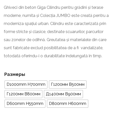
Ghiveci din beton Giga Cilindru pentru grădini și terase
moderne, numita și Colecția JUMBO este creată pentru a
moderniza spațiul urban. Cilindru este caracterizată prin
forme stricte și clasice, destinate scuarurilor, parcurilor
sau zonelor de odihnă. Greutatea și materialele din care
sunt fabricate exclud posibilitatea de a fi vandalizate,
totodată oferindu-i o durabilitate îndelungată în timp.
Размеры
D1000mm H700mm
Г1200мм В500мм
Г1200мм В800мм
Д1400мм В900мм
D600mm H550mm
D800mm H600mm