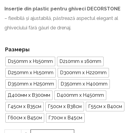
Inserție din plastic pentru ghiveci DECORSTONE
– flexibilă și ajustabilă, păstrează aspectul elegant al
ghiveciului fără găuri de drenaj.
Размеры
D150mm x H150mm
D210mm x 160mm
D250mm x H150mm
D300mm x H220mm
D350mm x H250mm
D350mm x H400mm
Д400мм x В300мм
D400mm x H450mm
Г45см х В35см
Г50см х В38см
Г55см х В40см
Г60см х В45см
Г70см х В45см
Количество