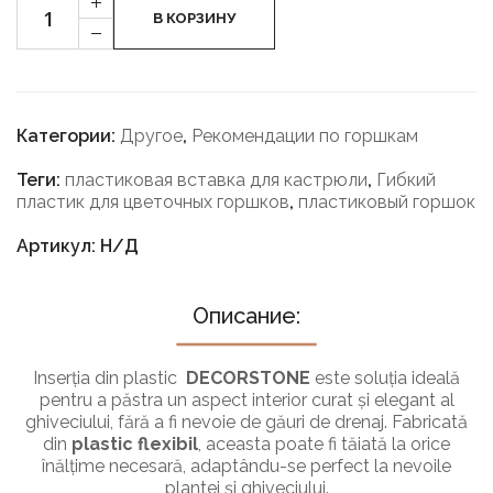
+
Пластиковый
В КОРЗИНУ
-
горшок
Категории:
Другое
,
Рекомендации по горшкам
Теги:
пластиковая вставка для кастрюли
,
Гибкий
пластик для цветочных горшков
,
пластиковый горшок
Артикул: Н/Д
Описание:
Inserția din plastic
DECORSTONE
este soluția ideală
pentru a păstra un aspect interior curat și elegant al
ghiveciului, fără a fi nevoie de găuri de drenaj. Fabricată
din
plastic flexibil
, aceasta poate fi tăiată la orice
înălțime necesară, adaptându-se perfect la nevoile
plantei și ghiveciului.