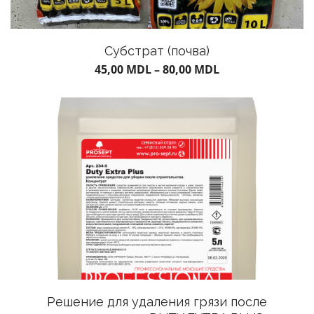
Субстрат (почва)
45,00
MDL
–
80,00
MDL
Решение для удаления грязи после