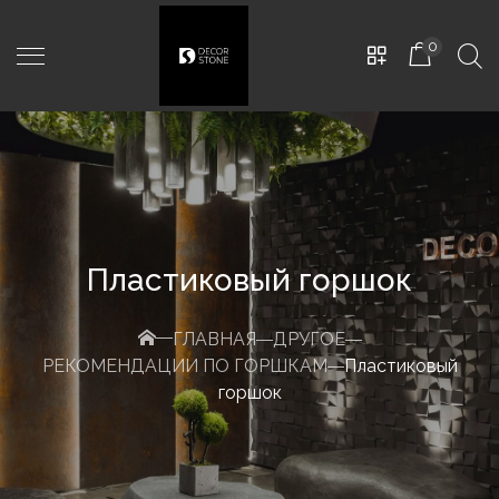
0
Пластиковый горшок
ГЛАВНАЯ
ДРУГОЕ
РЕКОМЕНДАЦИИ ПО ГОРШКАМ
Пластиковый
НОВО - НЕМЕЦКИЙ
-
CD-
горшок
0221
450,00
MDL