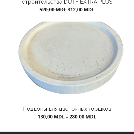
строительства DUTY EXTRA PLUS
Первоначальная
Текущая
520,00
MDL
312,00
MDL
цена
цена:
составляла
312,00 MDL.
520,00 MDL.
Поддоны для цветочных горшков
130,00
MDL
–
280,00
MDL