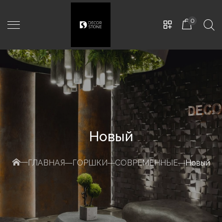
0
Новый
Giga Titan
-
S D730mm
ГЛАВНАЯ
ГОРШКИ
СОВРЕМЕННЫЕ
Новый
H695mm, White Grey
7.500,00
MDL