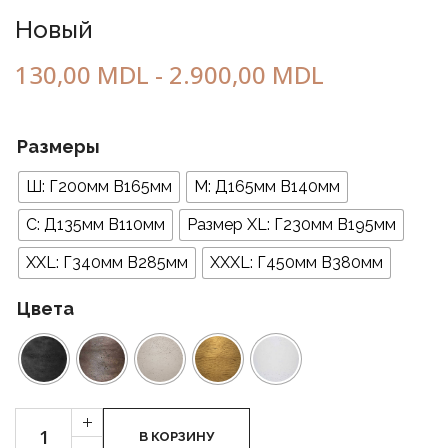
Новый
130,00
MDL
-
2.900,00
MDL
Размеры
Ш: Г200мм В165мм
М: Д165мм В140мм
С: Д135мм В110мм
Размер XL: Г230мм В195мм
XXL: Г340мм В285мм
XXXL: Г450мм В380мм
Цвета
Cantitate
+
Nova
В КОРЗИНУ