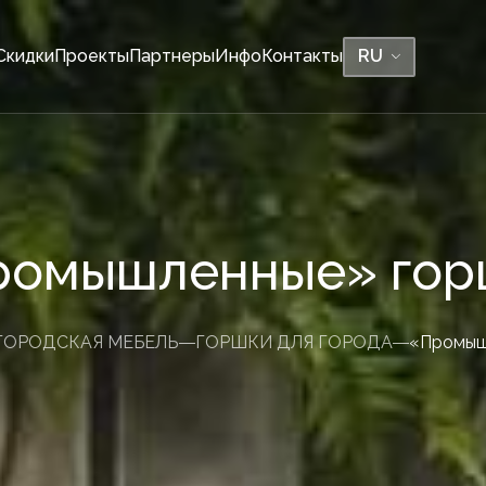
Скидки
Проекты
Партнеры
Инфо
Контакты
RU
СКАМЕЙКИ
ромышленные» гор
Без спинки, без горш
Без спинок, с горшка
Й КАМЕНЬ
ГОРОДСКАЯ МЕБЕЛЬ
ГОРШКИ ДЛЯ ГОРОДА
«Промыш
Со спинками, без го
Со спинками, с горш
BE-TWIN без проблем
BE-TWIN со спинкой