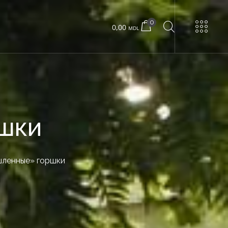
0
0,00
MDL
УРНЫ
шки
ка
Urban 22 маленький
ми
Urban 22 большой
ленные» горшки
ршков
Бетонный ящик
ками
Деревянная коробка
Urban 24 эксклюзив
Urban 24