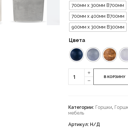
700мм х 300мм В700мм
700мм х 400мм В700мм
900мм х 300мм В300мм
Цвета
Количество
+
Кастрюли
В КОРЗИНУ
-
"Промышленные"
Категории:
Горшки
,
Горшк
мебель
Артикул: Н/Д