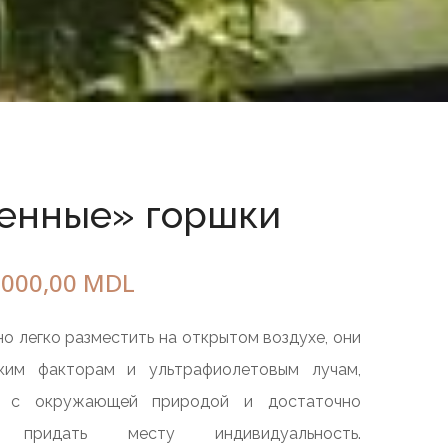
РАЗДЕЛИТЕЛИ
ДОСТУПА
Сфера
Полушарие
Bolard
енные» горшки
ым
ГОРШКИ ДЛЯ
ГОРОДА
.000,00
MDL
Джиг
о легко разместить на открытом воздухе, они
Новый
ким факторам и ультрафиолетовым лучам,
Титан
т с окружающей природой и достаточно
Орион
 придать месту индивидуальность.