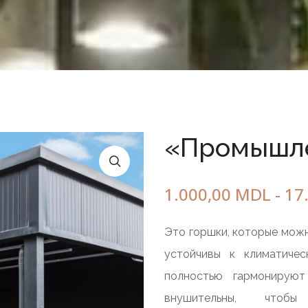
Круг дружбы
Горшок
С деревом
стоя
1 элемент
3 элемента
5 элементов
«Промышл
Скамейка с шахматн
столом
Квадратный горшок
1.000,00
MDL
-
17
из мраморного
гравия
Это горшки, которые можн
из бетона
устойчивы к климатичес
полностью гармонирую
внушительны, чтобы