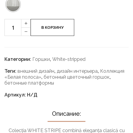
Cantitate
+
Ghivece
В КОРЗИНУ
-
WHITE
STRIPE
-
RITH
HIGH
Категории:
Горшки
,
White-stripped
Теги:
внешний дизайн
,
дизайн интерьера
,
Коллекция
«Белая полоса»
,
бетонный цветочный горшок
,
бетонные платформы
Артикул: Н/Д
Описание:
Colecția WHITE STRIPE combină eleganța clasică cu