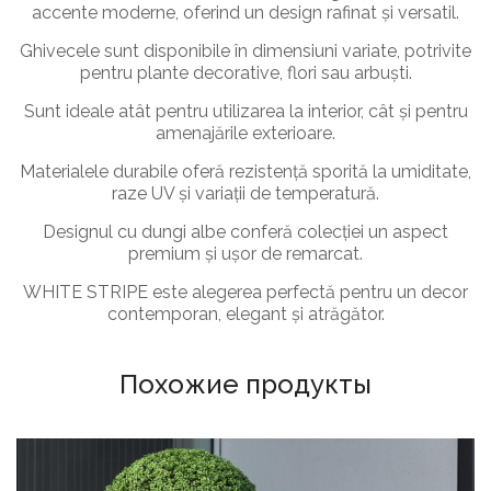
accente moderne, oferind un design rafinat și versatil.
Ghivecele sunt disponibile în dimensiuni variate, potrivite
pentru plante decorative, flori sau arbuști.
Sunt ideale atât pentru utilizarea la interior, cât și pentru
amenajările exterioare.
Materialele durabile oferă rezistență sporită la umiditate,
raze UV și variații de temperatură.
Designul cu dungi albe conferă colecției un aspect
premium și ușor de remarcat.
WHITE STRIPE este alegerea perfectă pentru un decor
contemporan, elegant și atrăgător.
Похожие продукты
ГОРШКИ