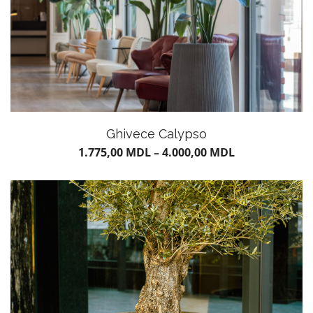
Ghivece Calypso
1.775,00
MDL
–
4.000,00
MDL