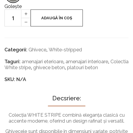
Golește
Cantitate
+
Ghivece
ADAUGĂ ÎN COȘ
-
WHITE
STRIPE
-
RITH
HIGH
Categorii:
Ghivece
,
White-stripped
Taguri:
amenajari eterioare
,
amenajari interioare
,
Colectia
White stripe
,
ghivece beton
,
platouri beton
SKU: N/A
Decsriere:
Colecția WHITE STRIPE combină eleganța clasică cu
accente moderne, oferind un design rafinat și versatil.
Ghivecele sunt disponibile în dimensiuni variate, potrivite