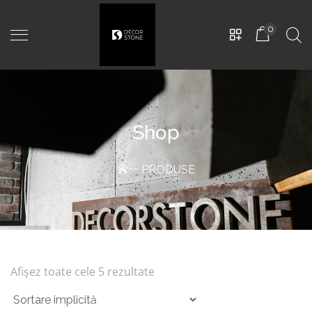
0
Shop
PRODUSE
Gugo
-
D620mm x H800mm,
Exclusiv
7.650,00
MDL
Afișez toate cele 5 rezultate