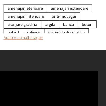
amenajari eterioare
amenajari exterioare
amenajari interioare
anti-mucegai
aranjare gradina
argila
banca
beton
bolard
calypso
caramida decorativa
Arată mai multe taguri
chimie
colectia white stripe
concentrat
curatare
curățare beton
curățare ciment
curatare profesionala
curatire
curățire suprafețe
delimitator de acces
design exterior
design functionabil
design interior
detergent de curatare
fatade
ghivece
ghivece beton
ghiveci
indepartare mizerie
inserție plastic ghiveci
jardiniera
mobilier urban
parcare
pavaj