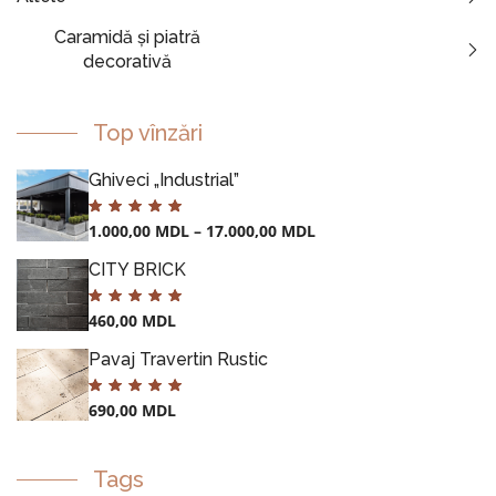
Caramidă și piatră
decorativă
Top vînzări
Ghiveci „Industrial”
1.000,00
MDL
–
17.000,00
MDL
GHIVECE
CITY BRICK
460,00
MDL
Pavaj Travertin Rustic
690,00
MDL
Tags