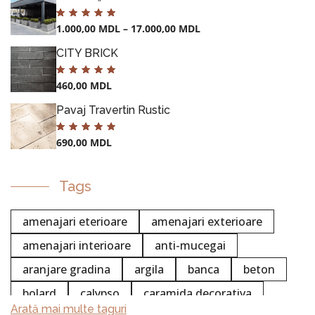
1.000,00
MDL
–
17.000,00
MDL
CITY BRICK
460,00
MDL
Pavaj Travertin Rustic
690,00
MDL
Tags
amenajari eterioare
amenajari exterioare
amenajari interioare
anti-mucegai
aranjare gradina
argila
banca
beton
bolard
calypso
caramida decorativa
GHIVECE
Arată mai multe taguri