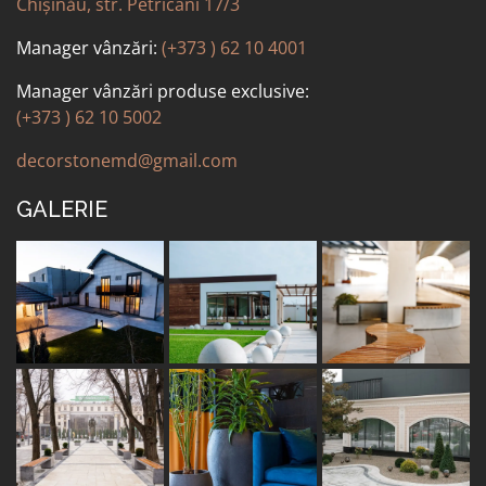
Chișinău, str. Petricani 17/3
Manager vânzări:
(+373 ) 62 10 4001
Manager vânzări produse exclusive:
(+373 ) 62 10 5002
decorstonemd@gmail.com
GALERIE