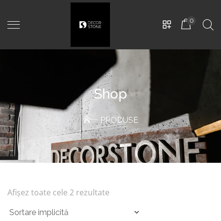
0
Shop
PRODUSE
Rustic
-
PD-0207
480,00
MDL
Afișez toate cele 2 rezultate