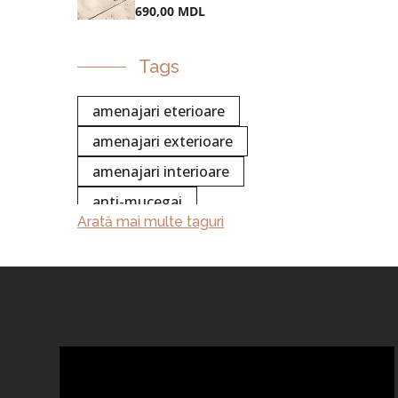
690,00
MDL
Tags
amenajari eterioare
amenajari exterioare
amenajari interioare
anti-mucegai
Arată mai multe taguri
aranjare gradina
argila
banca
beton
bolard
calypso
caramida decorativa
chimie
colectia white stripe
concentrat
curatare
curățare beton