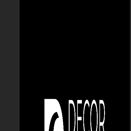
parcare
pavaj
piatra decorativa
plante
plastic flexibil pentru ghivece
plastic pot
platou din beton
platouri beton
produs unic pe piață
prosept
protectie
puck
rezistență la factorii externi
solutie
solutie curatare
solutie protectie
solutie tratare
spatii publice
urban
urna
vazoane