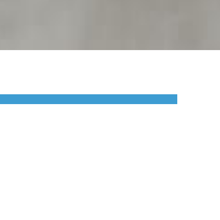
DELIMITATOARE DE
ACCES
Sfera
Semisfera
Bolard
GHIVECE URBAN
ă
Giga
Nova
Titan
Orion
Cilindru