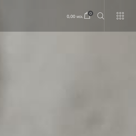
0
0,00
MDL
URNE
Urban 22 mică
Urban 22 mare
Concrete box
Wood box
Urban 24 exclusiv
Urban 24