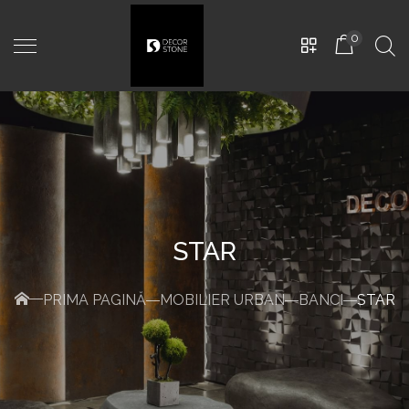
0
STAR
Neptun
-
M: D350mm
PRIMA PAGINĂ
MOBILIER URBAN
BANCI
STAR
H700mm, Negru
2.900,00
MDL