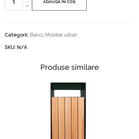
STAR
ADAUGĂ ÎN COȘ
GHIVECE
-
Categorii:
Banci
,
Mobilier urban
SKU: N/A
Produse similare