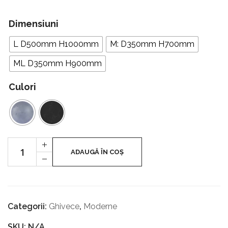
Dimensiuni
L D500mm H1000mm
M: D350mm H700mm
ML D350mm H900mm
Culori
Cantitate
+
Neptun
ADAUGĂ ÎN COȘ
-
Categorii:
Ghivece
,
Moderne
SKU: N/A