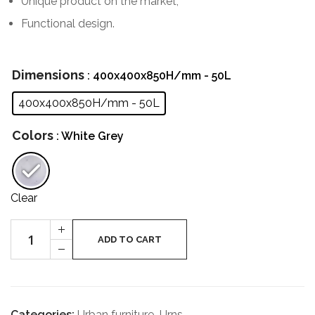
Unique product on the market;
Functional design.
Dimensions
: 400x400x850H/mm - 50L
400x400x850H/mm - 50L
Colors
: White Grey
Clear
Cantitate
+
URBAN
ADD TO CART
-
24
Exclusiv
Categories:
Urban furniture
,
Urns