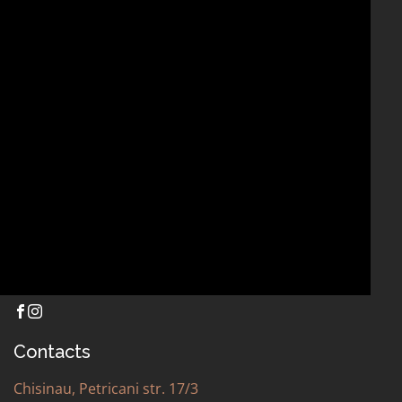
OTHER
Contacts
Chisinau, Petricani str. 17/3