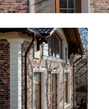
DELIMITATOARE DE
ACCES
Sfera
Semisfera
Bolard
GHIVECE URBAN
ă
Giga
Nova
Titan
Orion
Cilindru