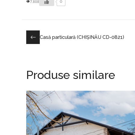
7.808
0
Casă particulară (CHIȘINĂU CD-0821)
Produse similare
CĂRĂMIDĂ / PIATRĂ
CASE