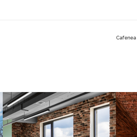
Cafenea 
CĂRĂMIDĂ / PIATRĂ DECORATIVĂ
CĂRĂ