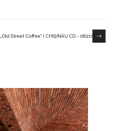
„Old Street Coffee” ( CHIȘINĂU CD - 0821)
MIDĂ / PIATRĂ DECORATIVĂ
HORECA