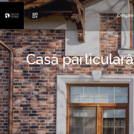
Despre
Casă particula
MOBILIER URBAN
GHIVECE
CARAMIDĂ ȘI PIATRĂ DECO
ALTELE