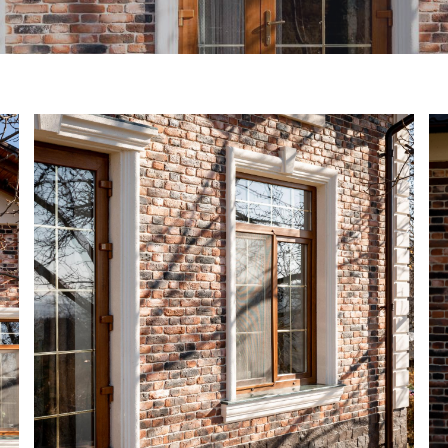
Cercul Prieteniei
Ghiveci
Cu lemn
Star
un element
3 elemente
5 elemente
Bancă cu masă de șah
Jardinieră pătrată
din pietriș de marmur
din beton